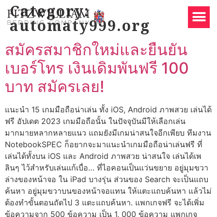
Category:
automaty999.org
สมัครสมาชิกใหม่และยืนยัน
เบอร์โทร เงินเดิมพันฟรี 100
บาท สมัครเลย!
แนะนำ 15 เกมมือถือน่าเล่น ทั้ง iOS, Android ภาพสวย เล่นได้
ฟรี อัปเดต 2023 เกมมือถือนั้น ในปัจจุบันมีให้เลือกเล่น
มากมายหลากหลายแนว แถมยังมีเกมน่าสนใจอีกเพียบ ทีมงาน
NotebookSPEC ก็อยากจะมาแนะนำเกมมือถือน่าเล่นฟรี ที่
เล่นได้ทั้งบน iOS และ Android ภาพสวย น่าสนใจ เล่นได้เพ
ลินๆ ไว้สำหรับเล่นแก้เบื่อ… ที่ไอคอนเป็นแว่นขยาย อยู่มุมขวา
ล่างของหน้าจอ ใน iPad บางรุ่น ส่วนของ Search จะเป็นแถบ
ค้นหา อยู่มุมขวาบนของหน้าจอแทน ให้แตะแถบค้นหา แล้วไม่
ต้องทำขั้นตอนถัดไป 3 แตะแถบค้นหา. แพกเกจฟรี จะได้เพิ่ม
ข้อความจาก 500 ข้อความ เป็น 1, 000 ข้อความ แพกเกจ